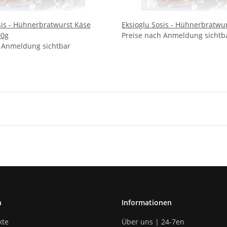
wurst Käse
Eksioglu Sosis - Hühnerbratwu
00g
Preise nach Anmeldung sichtb
h Anmeldung sichtbar
n
Informationen
kte
Über uns | 24-7en