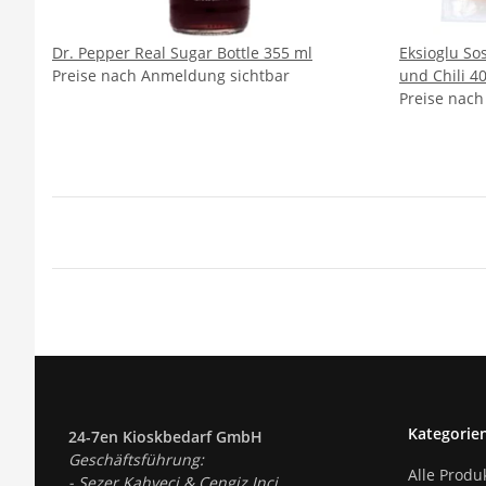
Dr. Pepper Real Sugar Bottle 355 ml
Eksioglu Sosis - Hühnerbrat
Preise nach Anmeldung sichtbar
und Chili 4
Preise nac
Kategorie
24-7en Kioskbedarf GmbH
Geschäftsführung:
Alle Produ
- Sezer Kahveci & Cengiz Inci