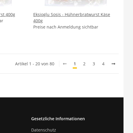
rst 400g
Eksioglu Sosis - Hühnerbratwurst Käse
ar
400g
Preise nach Anmeldung sichtbar
Artikel 1 - 20 von 80
1
2
3
4
Gesetzliche Informationen
Datenschutz