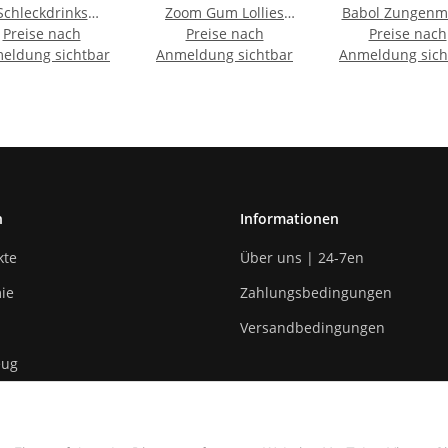
Schleckdrinks
Zoom Gum Lollies
Babol Zungen
Preise nach
Waldbeere 200x40 ml
Preise nach
25,86g
Preise nach
eldung sichtbar
Anmeldung sichtbar
Anmeldung sich
n
Informationen
kte
Über uns | 24-7en
ie
Zahlungsbedingungen
Versandbedingungen
eug
n