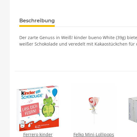
Beschreibung
Der zarte Genuss in Weiß! kinder bueno White (39g) biet
weißer Schokolade und veredelt mit Kakaostückchen fü
no
Ferrero kinder
Felko Mini-Lollipops