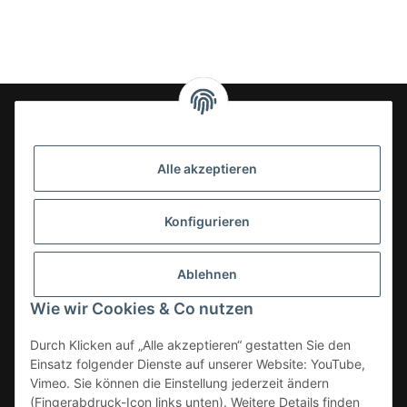
24-7en Kioskbedarf GmbH
Alle akzeptieren
Geschäftsführung:
- Sezer Kahveci & Cengiz Inci
Oberer Westring 42
Konfigurieren
33142 Büren, Deutschland
Tel.:
02951-7079999
Ablehnen
E-Mail: info@24-7en.de
Wie wir Cookies & Co nutzen
Kategorien
Durch Klicken auf „Alle akzeptieren“ gestatten Sie den
Einsatz folgender Dienste auf unserer Website: YouTube,
Informationen
Vimeo. Sie können die Einstellung jederzeit ändern
(Fingerabdruck-Icon links unten). Weitere Details finden