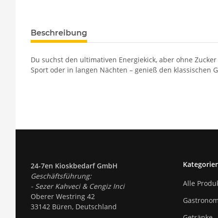
Beschreibung
Du suchst den ultimativen Energiekick, aber ohne Zucker 
Sport oder in langen Nächten – genieß den klassischen G
Kategorie
24-7en Kioskbedarf GmbH
Geschäftsführung:
Alle Produ
- Sezer Kahveci & Cengiz Inci
Oberer Westring 42
Gastronom
33142 Büren, Deutschland
Getränke