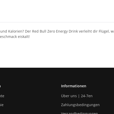
und Kalorien? Der Red Bull Zero Energy Drink verleiht dir Flügel, 
eschmack eiskalt!
n
Informationen
kte
Über uns | 24-7en
ie
Zahlungsbedingungen
Versandbedingungen