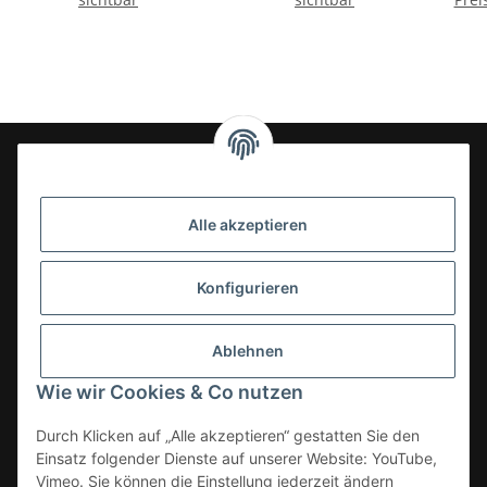
24-7en Kioskbedarf GmbH
Alle akzeptieren
Geschäftsführung:
- Sezer Kahveci & Cengiz Inci
Oberer Westring 42
Konfigurieren
33142 Büren, Deutschland
Tel.:
02951-7079999
Ablehnen
E-Mail: info@24-7en.de
Wie wir Cookies & Co nutzen
Kategorien
Durch Klicken auf „Alle akzeptieren“ gestatten Sie den
Einsatz folgender Dienste auf unserer Website: YouTube,
Informationen
Vimeo. Sie können die Einstellung jederzeit ändern