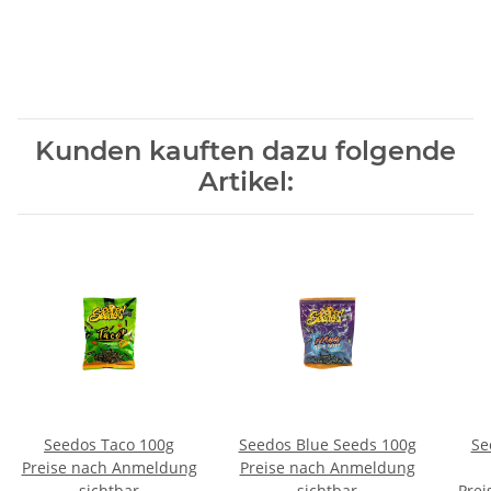
Kunden kauften dazu folgende
Artikel:
Seedos Taco 100g
Seedos Blue Seeds 100g
Se
Preise nach Anmeldung
Preise nach Anmeldung
sichtbar
sichtbar
Prei