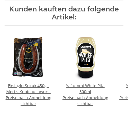
Kunden kauften dazu folgende
Artikel:
Eksioglu Sucuk 450g -
Ya´ummi White Pita
Mert's Knoblauchwurst
300ml
Preise nach Anmeldung
Preise nach Anmeldung
Prei
sichtbar
sichtbar