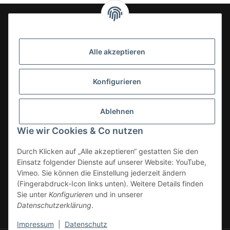
24-7en Kioskbedarf GmbH
Alle akzeptieren
Geschäftsführung:
- Sezer Kahveci & Cengiz Inci
Oberer Westring 42
Konfigurieren
33142 Büren, Deutschland
Tel.:
02951-7079999
Ablehnen
E-Mail: info@24-7en.de
Wie wir Cookies & Co nutzen
Kategorien
Durch Klicken auf „Alle akzeptieren“ gestatten Sie den
Einsatz folgender Dienste auf unserer Website: YouTube,
Informationen
Vimeo. Sie können die Einstellung jederzeit ändern
(Fingerabdruck-Icon links unten). Weitere Details finden
Gesetzliche Informationen
Sie unter
Konfigurieren
und in unserer
Datenschutzerklärung
.
* Alle Preise zzgl. gesetzlicher USt., zzgl.
Versand
Impressum
|
Datenschutz