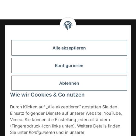
24-7en Kioskbedarf GmbH
Alle akzeptieren
Geschäftsführung:
- Sezer Kahveci & Cengiz Inci
Oberer Westring 42
Konfigurieren
33142 Büren, Deutschland
Tel.:
02951-7079999
Ablehnen
E-Mail: info@24-7en.de
Wie wir Cookies & Co nutzen
Kategorien
Durch Klicken auf „Alle akzeptieren“ gestatten Sie den
Einsatz folgender Dienste auf unserer Website: YouTube,
Informationen
Vimeo. Sie können die Einstellung jederzeit ändern
(Fingerabdruck-Icon links unten). Weitere Details finden
Gesetzliche Informationen
Sie unter
Konfigurieren
und in unserer